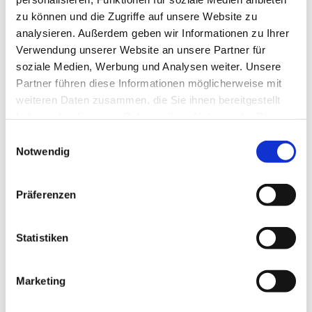
Angeboten präsentieren, wir einen Geschenke-
zu können und die Zugriffe auf unsere Website zu
Flohmarkt anbieten, evtl. einen Zauberer einladen,
analysieren. Außerdem geben wir Informationen zu Ihrer
Kirchen-, Orgel- und Glockenturmführung machen
Verwendung unserer Website an unsere Partner für
und natürlich mit leckerem Kuchen und Buffet
soziale Medien, Werbung und Analysen weiter. Unsere
beisammen sind und ein Fest unter dem Motto
Partner führen diese Informationen möglicherweise mit
„Zusammen auf dem Weg“ feiern. Wir freuen uns
weiteren Daten zusammen, die Sie ihnen bereitgestellt
auf Sie und Ihre Lieben als Gäste und hoffentlich
haben oder die sie im Rahmen Ihrer Nutzung der Dienste
auch als Mitwirkende!
gesammelt haben.
Einwilligungsauswahl
Notwendig
Präferenzen
Dies könnte Sie auch
Statistiken
interessieren
Marketing