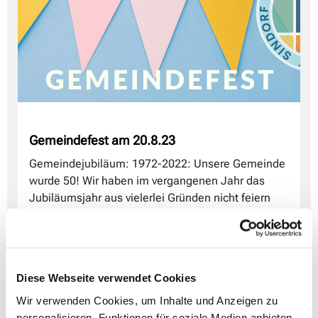
Gemeindefest am 20.8.23
Gemeindejubiläum: 1972-2022: Unsere Gemeinde
wurde 50! Wir haben im vergangenen Jahr das
Jubiläumsjahr aus vielerlei Gründen nicht feiern
können, und wollen es aber gern würdigen und
nachholen.
Merken Sie sich den 20.8.2023 als Termin für ein
Jubiläums-Gemeindefest vor, welches wir an der
Diese Webseite verwendet Cookies
Christuskirche feiern werden. Wir stellen uns vor,
Wir verwenden Cookies, um Inhalte und Anzeigen zu
dass sich unsere Gemeindegruppen mit ihren
personalisieren, Funktionen für soziale Medien anbieten