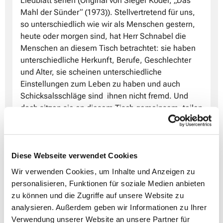
Liedblatt sehen (Original von Sieger Köder, „Das
Mahl der Sünder“ (1973)). Stellvertretend für uns,
so unterschiedlich wie wir als Menschen gestern,
heute oder morgen sind, hat Herr Schnabel die
Menschen an diesem Tisch betrachtet: sie haben
unterschiedliche Herkunft, Berufe, Geschlechter
und Alter, sie scheinen unterschiedliche
Einstellungen zum Leben zu haben und auch
Schicksalsschläge sind ihnen nicht fremd. Und
doch sitzen sie an diesem Tisch gemeinsam, teilen
Brot und Wein und schauen den an, der (nicht
dargestellt aber spürbar da) mit geöffneten
Handflächen mit am Tisch sitzt – einladend,
verbunden.
Diese Webseite verwendet Cookies
Wir verwenden Cookies, um Inhalte und Anzeigen zu
„Kommt her zu mir, alle, die ihr mühselig und
personalisieren, Funktionen für soziale Medien anbieten
beladen seid; ich will euch erquicken.“ MATTHÄUS
zu können und die Zugriffe auf unsere Website zu
11, 28
analysieren. Außerdem geben wir Informationen zu Ihrer
So sieht sich auch unser neuer Pfarrer: er möchte
Verwendung unserer Website an unsere Partner für