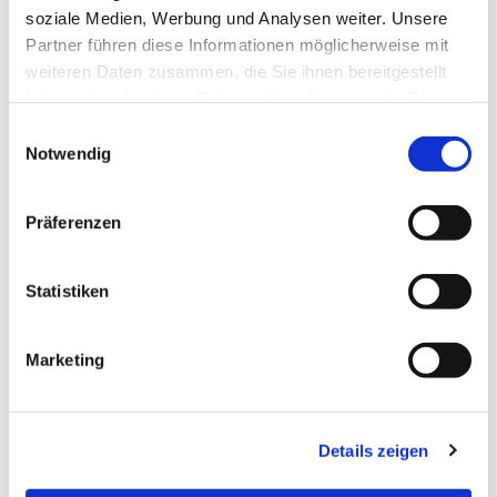
alle einladen, an den Tisch zu kommen. Er möchte
soziale Medien, Werbung und Analysen weiter. Unsere
zuhören (unabhängig davon, wer wir sind oder was
Partner führen diese Informationen möglicherweise mit
wir „mitbringen“) und selbst auch ein Teil der
weiteren Daten zusammen, die Sie ihnen bereitgestellt
Gemeinschaft sein.
haben oder die sie im Rahmen Ihrer Nutzung der Dienste
gesammelt haben.
Einwilligungsauswahl
Der 18.6.23 war ein sonniger, sehr warmer
Notwendig
Sonntag und nach dem Gottesdienst haben sich
die Gäste und Besucher Zeit genommen, bei
Häppchen und kühlen Getränken draußen vor der
Präferenzen
Kirche beisammenzustehen, sich zu erinnern, zu
gratulieren und sich auch ins Gästebuch
Statistiken
einzutragen.
Das Presbyterium hat Herrn Pfarrer Ehlert für seine
Marketing
großartige Arbeit in der Zeit der Vertretung gedankt
und als ein Zeichen des Dankes feierlich ein
Orangenbäumchen überreicht.
Details zeigen