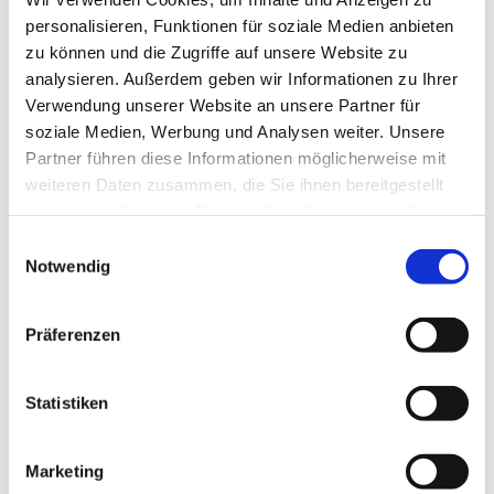
Thema: Gemeindeversammlung
personalisieren, Funktionen für soziale Medien anbieten
Zoom-Meeting beitreten
zu können und die Zugriffe auf unsere Website zu
analysieren. Außerdem geben wir Informationen zu Ihrer
https://eu01web.zoom.us/j/6421...
Verwendung unserer Website an unsere Partner für
soziale Medien, Werbung und Analysen weiter. Unsere
Meeting-ID: 642 1708 0639
Partner führen diese Informationen möglicherweise mit
Kenncode: 326119
weiteren Daten zusammen, die Sie ihnen bereitgestellt
haben oder die sie im Rahmen Ihrer Nutzung der Dienste
Schnelleinwahl mobil
gesammelt haben.
Einwilligungsauswahl
Notwendig
+496938079883,,64217080639#,,,,*326119#
Deutschland
Präferenzen
+496950502596,,64217080639#,,,,*326119#
Deutschland
Statistiken
Einwahl nach aktuellem Standort
+49 69 3807 9883 Deutschland
Marketing