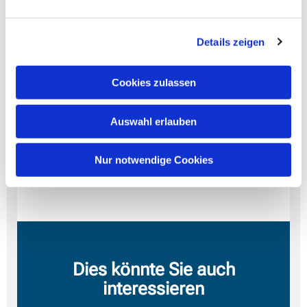
+49 695 050 2596 Deutschland
+49 69 7104 9922 Deutschland
Details zeigen
+49 30 5679 5800 Deutschland
Cookies zulassen
Meeting-ID: 642 1708 0639
Kenncode: 326119
Auswahl erlauben
Ortseinwahl suchen:
https://eu01web.zoom.us/u/cbOo...
Nur notwendige Cookies
Dies könnte Sie auch
interessieren