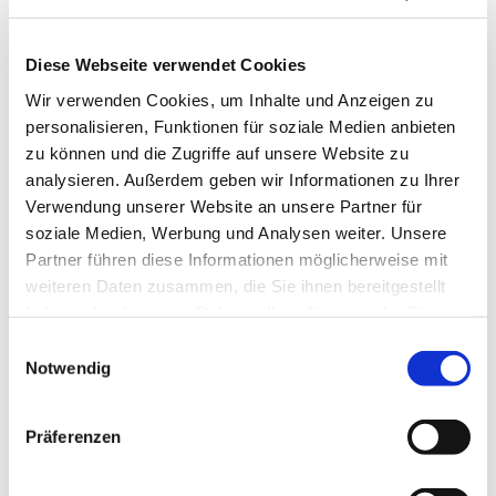
Eingeladen sind Gäste und Gastgeber!
Diese Webseite verwendet Cookies
Unterstützt durch
lokale Organisationen und
ehrenamtliche Mitarbeit. Kommen Sie vorbei und
Wir verwenden Cookies, um Inhalte und Anzeigen zu
helfen Sie mit!
personalisieren, Funktionen für soziale Medien anbieten
zu können und die Zugriffe auf unsere Website zu
analysieren. Außerdem geben wir Informationen zu Ihrer
Verwendung unserer Website an unsere Partner für
soziale Medien, Werbung und Analysen weiter. Unsere
Partner führen diese Informationen möglicherweise mit
weiteren Daten zusammen, die Sie ihnen bereitgestellt
haben oder die sie im Rahmen Ihrer Nutzung der Dienste
gesammelt haben.
Einwilligungsauswahl
Notwendig
Präferenzen