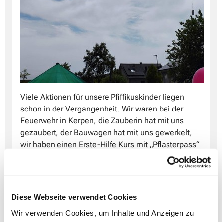
Viele Aktionen für unsere Pfiffikuskinder liegen
schon in der Vergangenheit. Wir waren bei der
Feuerwehr in Kerpen, die Zauberin hat mit uns
gezaubert, der Bauwagen hat mit uns gewerkelt,
wir haben einen Erste-Hilfe Kurs mit „Pflasterpass“
gemacht, die Polizistin hat uns wichtiges über den
Straßenverkehr erklärt, wir haben unsere
Christuskirche und den Glockenturm genauer
kennen gelernt und einiges mehr. Bei so vielen
Diese Webseite verwendet Cookies
Aktionen, vergeht so ein Jahr ganz schön schnell.
Wir verwenden Cookies, um Inhalte und Anzeigen zu
Man vergisst schnell, wie klein mal alle Kinder