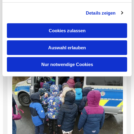
Kinder und Erwachsene kennen und lernen so viele
neue Sachen. Aber auch in der Kita, in deren
Details zeigen
Gruppe ändert sich einiges. Die „Großen“ fehlen
auf einmal. Die nächsten Vorschulkinder müssen
erst in ihre Rolle wachsen und die neuen Kinder
Cookies zulassen
beginnen mit der Eingewöhnung.
Auswahl erlauben
Nur notwendige Cookies