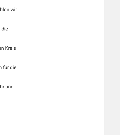
hlen wir
 die
en Kreis
 für die
hr und