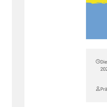
Di
202
Prä