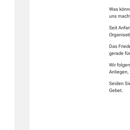
Was können
uns macht
Seit Anfan
Organisat
Das Fried
gerade fü
Wir folgen
Anliegen,
Seiden Si
Gebet.